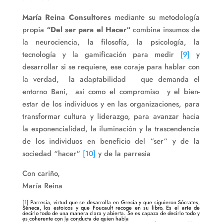
María Reina Consultores
mediante su metodología
propia
“Del ser para el Hacer“
combina insumos de
la neurociencia, la filosofía, la psicología, la
tecnología y la gamificación para medir
[9]
y
desarrollar si se requiere, ese coraje para hablar con
la verdad, la adaptabilidad que demanda el
entorno Bani, así como el compromiso y el bien-
estar de los individuos y en las organizaciones, para
transformar cultura y liderazgo, para avanzar hacia
la exponencialidad, la iluminación y la trascendencia
de los individuos en beneficio del “ser“ y de la
sociedad “hacer“
[10]
y de la parresia
Con cariño,
María Reina
[1
] Parresia, virtud que se desarrolla en Grecia y que siguieron Sócrates,
Séneca, los estoicos y que Foucault recoge en su libro. Es el arte de
decirlo todo de una manera clara y abierta. Se es capaza de decirlo todo y
es coherente con la conducta de quien habla