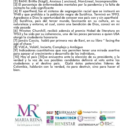
[2]
BANI: Brittle (frágil), Anxious ( ancioso), Non-Lineal, Incomprensible
[3
] El porcentaje de enfermedades mentales por la pandemia y la falta de
contacto ha sido significante
[4]
El apartheid, fue el sistema de segregación racial que se instauró en
1948 y que prohibía a la población negra de Suráfrica. Terminó en 1993.
Agradezco a Dios la oportunidad de conocer ese país con y sin apartheid
[5
] Suráfrica, país del tercer mundo, fascinante en su cultura, en su
naturaleza y entorno, el cual, como una bendición de Dios, conocí en mi
vida pasada
[6]
Winston Churchill, recibió además el premio Nobel de literatura en
1953 y ha sido por su coherencia, una de las pocas personas a quien USA
otorgó la ciudadanía honoraria
[7]
Jamáis Cascio, habló por primera vez de Baní, en su libro “ facing the
age of chaos “
[8]
VUCA, Volátil, Incierto, Complejo y Ambiguo
[9
] Indicadores cuantitativos que nos permiten tener una mirada asertiva
para apoyar al crecimiento y desarrollo de los individuos,
[10]
Hoy el país [10]se encuentra ante la elección de su presidente, y la
verdad y la voz de sus posibles candidatos definirá el voto entre los
ciudadanos y el destino país. Ojalá éstos potenciales líderes de
Colombia, hablarán con la verdad, no para destruir, sino para hacer el
bien.