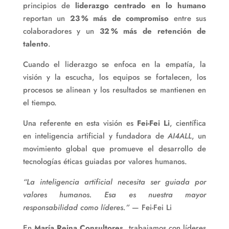
principios de
liderazgo centrado en lo humano
reportan un
23 % más de compromiso
entre sus
colaboradores y un
32 % más de retención de
talento
.
Cuando el liderazgo se enfoca en la empatía, la
visión y la escucha, los equipos se fortalecen, los
procesos se alinean y los resultados se mantienen en
el tiempo.
Una referente en esta visión es
Fei-Fei Li
, científica
en inteligencia artificial y fundadora de
AI4ALL
, un
movimiento global que promueve el desarrollo de
tecnologías éticas guiadas por valores humanos.
“La inteligencia artificial necesita ser guiada por
valores humanos. Esa es nuestra mayor
responsabilidad como líderes.”
— Fei-Fei Li
En
María Reina Consultores
, trabajamos con líderes