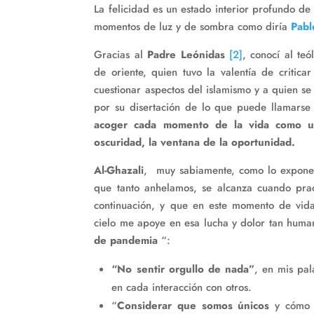
La felicidad es un estado interior profundo 
momentos de luz y de sombra como diría
Pabl
Gracias al
Padre Leónidas
[2]
, conocí al te
de oriente, quien tuvo la valentía de critic
cuestionar aspectos del islamismo y a quien se
por su disertación de lo que puede llamarse
acoger cada momento de la vida como 
oscuridad, la ventana de la oportunidad.
Al-Ghazali
, muy sabiamente, como lo expon
que tanto anhelamos, se alcanza cuando prac
continuación, y que en este momento de vida 
cielo me apoye en esa lucha y dolor tan human
de pandemia
“:
“No sentir orgullo de nada”
, en mis pal
en cada interacción con otros.
“
Considerar que somos únicos
y cómo 