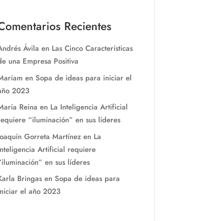
Comentarios Recientes
Andrés Ávila
en
Las Cinco Características
de una Empresa Positiva
Maríam
en
Sopa de ideas para iniciar el
año 2023
María Reina
en
La Inteligencia Artificial
requiere “iluminación” en sus líderes
Joaquín Gorreta Martínez
en
La
Inteligencia Artificial requiere
“iluminación” en sus líderes
Karla Bringas
en
Sopa de ideas para
iniciar el año 2023