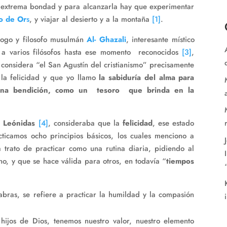
de extrema bondad y para alcanzarla hay que experimentar
o de Or
s
, y viajar al desierto y a la montaña
[1]
.
ólogo y filosofo musulmán
Al- Ghazali
, interesante místico
ar a varios filósofos hasta ese momento reconocidos
[3]
,
 considera “el San Agustín del cristianismo” precisamente
 la felicidad y que yo llamo
la sabiduría del alma para
una bendición, como un tesoro que brinda en la
e
Leónidas
[4]
, consideraba que la
felicidad
, ese estado
ticamos ocho principios básicos, los cuales menciono a
trato de practicar como una rutina diaria, pidiendo al
o, y que se hace válida para otros, en todavía “
tiempos
abras, se refiere a practicar la humildad y la compasión
hijos de Dios, tenemos nuestro valor, nuestro elemento