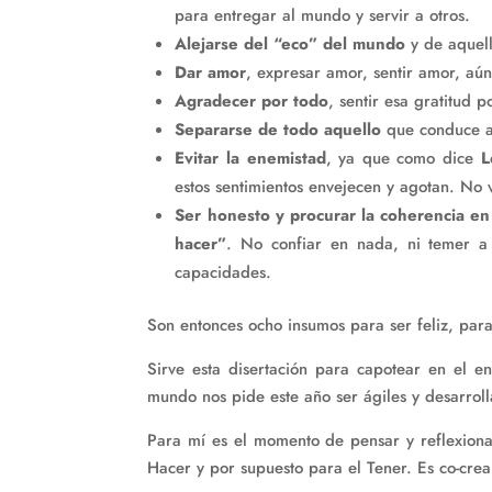
para entregar al mundo y servir a otros.
Alejarse del “eco” del mundo
y de aquel
Dar amor
, expresar amor, sentir amor, aún 
Agradecer por todo
, sentir esa gratitud po
Separarse de todo aquello
que conduce a
Evitar la enemistad
, ya que como dice
L
estos sentimientos envejecen y agotan. No 
Ser honesto y procurar la coherencia en
hacer”
. No confiar en nada, ni temer a
capacidades.
Son entonces ocho insumos para ser feliz, par
Sirve esta disertación para capotear en el ent
mundo nos pide este año ser ágiles y desarrol
Para mí es el momento de pensar y reflexiona
Hacer y por supuesto para el Tener. Es co-crea