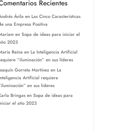
Comentarios Recientes
Andrés Ávila
en
Las Cinco Características
de una Empresa Positiva
Maríam
en
Sopa de ideas para iniciar el
año 2023
María Reina
en
La Inteligencia Artificial
requiere “iluminación” en sus líderes
Joaquín Gorreta Martínez
en
La
Inteligencia Artificial requiere
“iluminación” en sus líderes
Karla Bringas
en
Sopa de ideas para
iniciar el año 2023