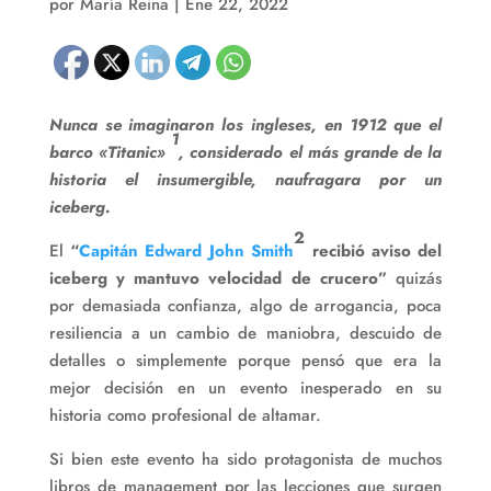
por
María Reina
|
Ene 22, 2022
Nunca se imaginaron los ingleses, en 1912 que el
1
barco «Titanic»
, considerado el más grande de la
historia el insumergible, naufragara por un
iceberg.
2
El
“
Capitán Edward John Smith
recibió aviso del
iceberg y mantuvo velocidad de crucero”
quizás
por demasiada confianza, algo de arrogancia, poca
resiliencia a un cambio de maniobra, descuido de
detalles o simplemente porque pensó que era la
mejor decisión en un evento inesperado en su
historia como profesional de altamar.
Si bien este evento ha sido protagonista de muchos
libros de management por las lecciones que surgen