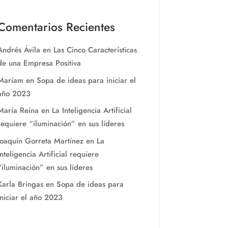
Comentarios Recientes
Andrés Ávila
en
Las Cinco Características
de una Empresa Positiva
Maríam
en
Sopa de ideas para iniciar el
año 2023
María Reina
en
La Inteligencia Artificial
requiere “iluminación” en sus líderes
Joaquín Gorreta Martínez
en
La
Inteligencia Artificial requiere
“iluminación” en sus líderes
Karla Bringas
en
Sopa de ideas para
iniciar el año 2023